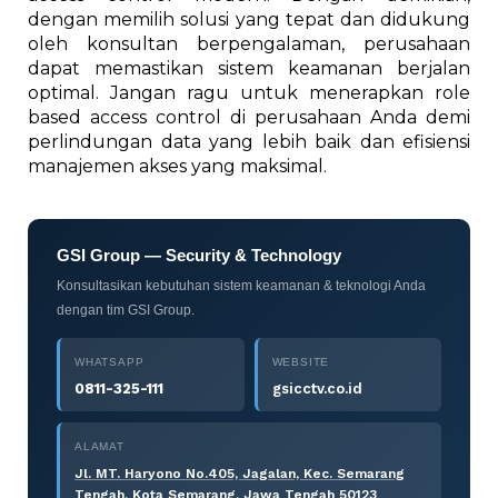
dengan memilih solusi yang tepat dan didukung
oleh konsultan berpengalaman, perusahaan
dapat memastikan sistem keamanan berjalan
optimal. Jangan ragu untuk menerapkan role
based access control di perusahaan Anda demi
perlindungan data yang lebih baik dan efisiensi
manajemen akses yang maksimal.
GSI Group — Security & Technology
Konsultasikan kebutuhan sistem keamanan & teknologi Anda
dengan tim GSI Group.
WHATSAPP
WEBSITE
0811-325-111
gsicctv.co.id
ALAMAT
Jl. MT. Haryono No.405, Jagalan, Kec. Semarang
Tengah, Kota Semarang, Jawa Tengah 50123