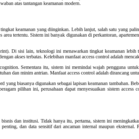
jawaban atas tantangan keamanan modern.
n tingkat keamanan yang diinginkan. Lebih lanjut, salah satu yang pa
ea tertentu. Sistem ini banyak digunakan di perkantoran, apartemen, 
rprint). Di sisi lain, teknologi ini menawarkan tingkat keamanan lebih 
rea dengan akses terbatas. Kelebihan manfaat access control adalah me
ognition. Sementara itu, sistem ini memindai wajah pengguna untuk ve
entuhan dan minim antrian. Manfaat access control adalah dirancang untu
sword yang biasanya digunakan sebagai lapisan keamanan tambahan. Be
 beragam pilihan ini, perusahaan dapat menyesuaikan sistem access co
isnis dan institusi. Tidak hanya itu, pertama, sistem ini meningka
penting, dan data sensitif dari ancaman internal maupun eksternal. P