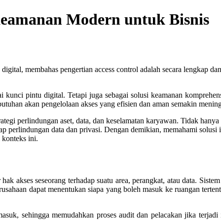
Keamanan Modern untuk Bisnis
digital, membahas pengertian access control adalah secara lengkap dan 
i kunci pintu digital. Tetapi juga sebagai solusi keamanan komprehen
 kebutuhan akan pengelolaan akses yang efisien dan aman semakin menin
strategi perlindungan aset, data, dan keselamatan karyawan. Tidak han
ap perlindungan data dan privasi. Dengan demikian, memahami solusi
 konteks ini.
ak akses seseorang terhadap suatu area, perangkat, atau data. Sistem i
erusahaan dapat menentukan siapa yang boleh masuk ke ruangan tertentu
ar-masuk, sehingga memudahkan proses audit dan pelacakan jika terjadi