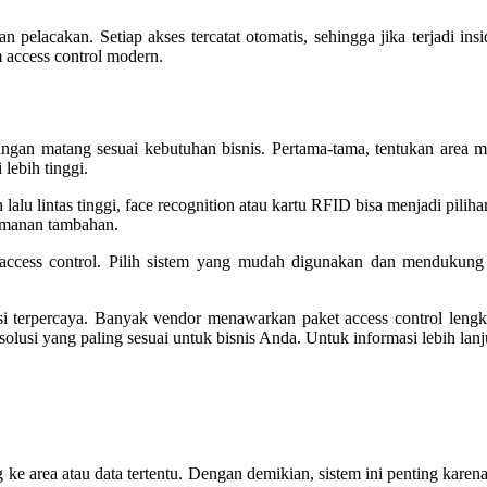
pelacakan. Setiap akses tercatat otomatis, sehingga jika terjadi ins
m access control modern.
angan matang sesuai kebutuhan bisnis. Pertama-tama, tentukan area
lebih tinggi.
n lalu lintas tinggi, face recognition atau kartu RFID bisa menjadi pilih
eamanan tambahan.
n access control. Pilih sistem yang mudah digunakan dan mendukung 
i terpercaya. Banyak vendor menawarkan paket access control lengkap
usi yang paling sesuai untuk bisnis Anda. Untuk informasi lebih lanj
 ke area atau data tertentu. Dengan demikian, sistem ini penting kare