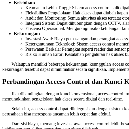
Kelebihan:
Keamanan Lebih Tinggi: Sistem access control sulit dip
Fleksibilitas Pengelolaan: Hak akses dapat diubah kapan 
Audit dan Monitoring: Semua aktivitas akses tercatat ot
Integrasi Sistem: Dapat dihubungkan dengan CCTV, ala
Efisiensi Operasional: Mengurangi risiko kehilangan kunc
Kekurangan:
Investasi Awal: Biaya pemasangan dan perangkat access co
Ketergantungan Teknologi: Sistem access control memerluk
Perawatan Berkala: Perangkat seperti reader dan sensor p
Risiko Human Error: Kesalahan pengaturan hak akses b
Walaupun memiliki beberapa kekurangan, keunggulan access cont
kekurangan tersebut dapat diminimalisir secara signifikan. Implementas
Perbandingan Access Control dan Kunci K
Jika dibandingkan dengan kunci konvensional, access control me
memungkinkan pengelolaan hak akses secara digital dan real-time.
Selain itu, access control dapat diintegrasikan dengan sistem k
perusahaan bisa merespons ancaman lebih cepat dan efektif.
Dari sisi biaya, memang investasi awal access control lebih bes
kehilangan aset akibat pencurian atau akses tidak sah.