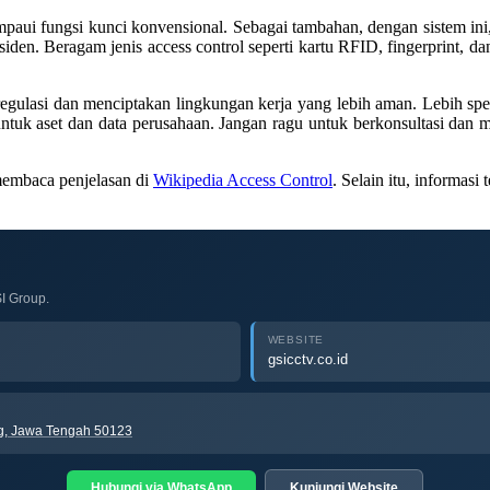
aui fungsi kunci konvensional. Sebagai tambahan, dengan sistem ini,
iden. Beragam jenis access control seperti kartu RFID, fingerprint, da
gulasi dan menciptakan lingkungan kerja yang lebih aman. Lebih spes
 aset dan data perusahaan. Jangan ragu untuk berkonsultasi dan meng
 membaca penjelasan di
Wikipedia Access Control
. Selain itu, informasi
I Group.
WEBSITE
gsicctv.co.id
ng, Jawa Tengah 50123
Hubungi via WhatsApp
Kunjungi Website