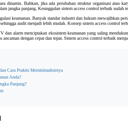
a dinamis. Bahkan, jika ada perubahan struktur organisasi atau kar
alam jangka panjang. Keunggulan sistem access control terbaik sudah ter
regulasi keamanan. Banyak standar industri dan hukum mewajibkan per
s sehingga audit menjadi lebih mudah. Konsep sistem access control terb
CCTV dan alarm menciptakan ekosistem keamanan yang saling mendukung. 
s ancaman dengan cepat dan tepat. Sistem access control terbaik menjad
an Cara Praktis Meminimalisirnya
manan Anda?
angka Panjang?
rn
l