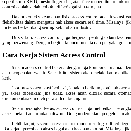
seperti kartu RFID, mesin fingerprint, atau face recognition untuk m
control adalah sudah terbukti di berbagai situasi nyata.
Dalam konteks keamanan fisik, access control adalah solusi y
fleksibilitas dalam mengatur hak akses secara real-time. Misalnya, 
ini terus berkembang seiring kebutuhan industri.
Di sisi lain, access control juga berperan penting dalam keam
yang berwenang. Dengan begitu, kebocoran data dan penyalahgunaan in
Cara Kerja Sistem Access Control
Sistem access control bekerja dengan tiga komponen utama: identi
atau pengenalan wajah. Setelah itu, sistem akan melakukan otentikas
kerja.
Jika proses otentikasi berhasil, langkah berikutnya adalah otor
ya, akses diberikan; jika tidak, akses akan ditolak secara otoma
direkomendasikan oleh para ahli di bidang ini.
Selain perangkat keras, access control juga melibatkan pera
akses melalui antarmuka software. Dengan demikian, pengelolaan akses
Lebih lanjut, sistem access control modern sering kali terinte
jika terjadi percobaan akses ilegal atau keadaan darurat. Misalnya,