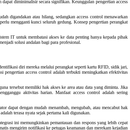
h dapat diminimalisir secara signifikan. Keunggulan pengertian access
 mudah digandakan atau hilang, sedangkan access control menawarkan
pa perlu mengganti kunci seluruh gedung. Konsep pengertian perangkat
 sistem IT untuk membatasi akses ke data penting hanya kepada pihak
njadi solusi andalan bagi para profesional.
tifikasi diri mereka melalui perangkat seperti kartu RFID, sidik jari,
i pengertian access control adalah terbukti meningkatkan efektivitas
guna tersebut memiliki hak akses ke area atau data yang diminta. Jika
mengganggu aktivitas harian. Manfaat access control adalah sering
istrator dapat dengan mudah menambah, mengubah, atau mencabut hak
adalah terasa nyata sejak pertama kali digunakan.
 Integrasi ini memungkinkan pemantauan dan respons yang lebih cepat
tomatis mengirim notifikasi ke petugas keamanan dan merekam kejadian