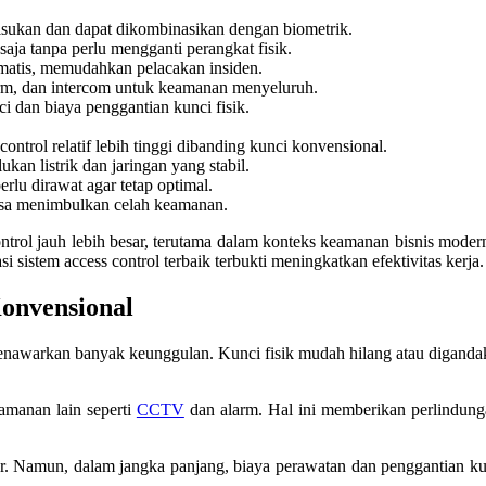
alsukan dan dapat dikombinasikan dengan biometrik.
saja tanpa perlu mengganti perangkat fisik.
omatis, memudahkan pelacakan insiden.
rm, dan intercom untuk keamanan menyeluruh.
i dan biaya penggantian kunci fisik.
ntrol relatif lebih tinggi dibanding kunci konvensional.
an listrik dan jaringan yang stabil.
erlu dirawat agar tetap optimal.
isa menimbulkan celah keamanan.
rol jauh lebih besar, terutama dalam konteks keamanan bisnis modern.
i sistem access control terbaik terbukti meningkatkan efektivitas kerja.
onvensional
nawarkan banyak keunggulan. Kunci fisik mudah hilang atau digandakan
eamanan lain seperti
CCTV
dan alarm. Hal ini memberikan perlindunga
ar. Namun, dalam jangka panjang, biaya perawatan dan penggantian kunc