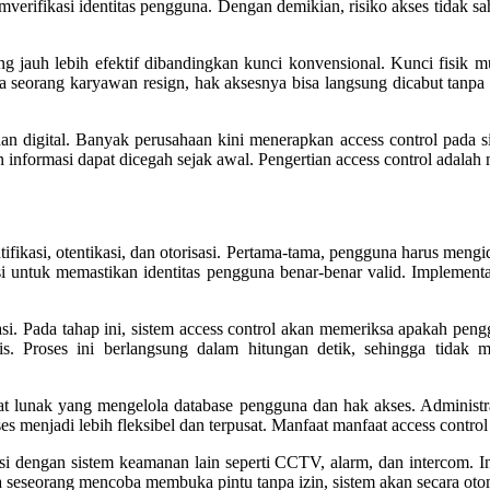
emverifikasi identitas pengguna. Dengan demikian, risiko akses tidak sa
ang jauh lebih efektif dibandingkan kunci konvensional. Kunci fisik
jika seorang karyawan resign, hak aksesnya bisa langsung dicabut tan
anan digital. Banyak perusahaan kini menerapkan access control pada
formasi dapat dicegah sejak awal. Pengertian access control adalah me
fikasi, otentikasi, dan otorisasi. Pertama-tama, pengguna harus mengiden
i untuk memastikan identitas pengguna benar-benar valid. Implementas
isasi. Pada tahap ini, sistem access control akan memeriksa apakah peng
tis. Proses ini berlangsung dalam hitungan detik, sehingga tidak 
ngkat lunak yang mengelola database pengguna dan hak akses. Admin
 menjadi lebih fleksibel dan terpusat. Manfaat manfaat access control 
grasi dengan sistem keamanan lain seperti CCTV, alarm, dan intercom.
 jika seseorang mencoba membuka pintu tanpa izin, sistem akan secara o