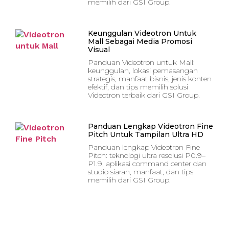
memilih dari GSI Group.
Keunggulan Videotron Untuk
Mall Sebagai Media Promosi
Visual
Panduan Videotron untuk Mall:
keunggulan, lokasi pemasangan
strategis, manfaat bisnis, jenis konten
efektif, dan tips memilih solusi
Videotron terbaik dari GSI Group.
Panduan Lengkap Videotron Fine
Pitch Untuk Tampilan Ultra HD
Panduan lengkap Videotron Fine
Pitch: teknologi ultra resolusi P0.9–
P1.9, aplikasi command center dan
studio siaran, manfaat, dan tips
memilih dari GSI Group.