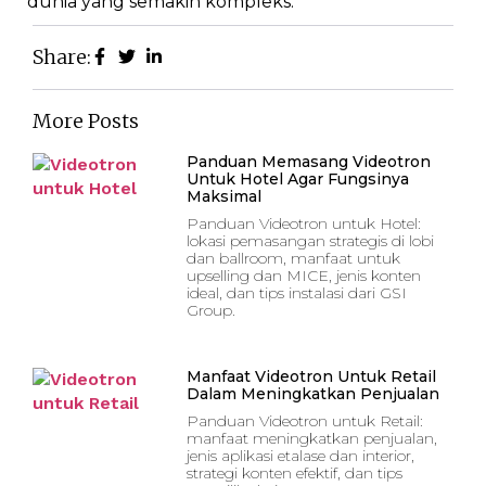
dunia yang semakin kompleks.
Share:
More Posts
Panduan Memasang Videotron
Untuk Hotel Agar Fungsinya
Maksimal
Panduan Videotron untuk Hotel:
lokasi pemasangan strategis di lobi
dan ballroom, manfaat untuk
upselling dan MICE, jenis konten
ideal, dan tips instalasi dari GSI
Group.
Manfaat Videotron Untuk Retail
Dalam Meningkatkan Penjualan
Panduan Videotron untuk Retail:
manfaat meningkatkan penjualan,
jenis aplikasi etalase dan interior,
strategi konten efektif, dan tips