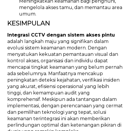
Meningkatkan keamanan bagi penghuni,
mengelola akses tamu, dan memantau area
umum.
KESIMPULAN
Integrasi CCTV dengan sistem akses pintu
adalah langkah maju yang signifikan dalam
evolusi sistem keamanan modern. Dengan
menyatukan kekuatan pemantauan visual dan
kontrol akses, organisasi dan individu dapat
mencapai tingkat keamanan yang belum pernah
ada sebelumnya. Manfaatnya mencakup
peningkatan deteksi kejahatan, verifikasi insiden
yang akurat, efisiensi operasional yang lebih
tinggi, dan kemampuan audit yang
komprehensif. Meskipun ada tantangan dalam
implementasi, dengan perencanaan yang cermat
dan pemilihan teknologi yang tepat, solusi
keamanan terintegrasi ini akan memberikan
perlindungan optimal dan ketenangan pikiran di