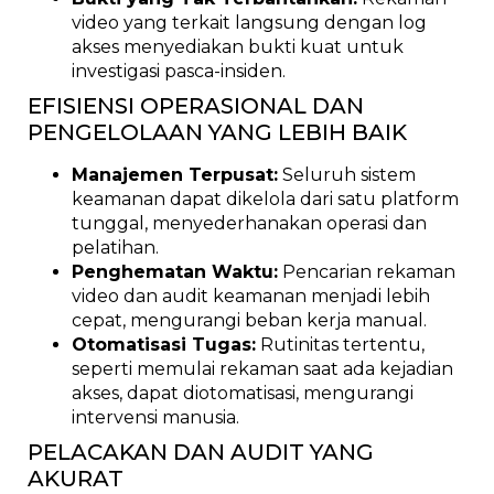
video yang terkait langsung dengan log
akses menyediakan bukti kuat untuk
investigasi pasca-insiden.
EFISIENSI OPERASIONAL DAN
PENGELOLAAN YANG LEBIH BAIK
Manajemen Terpusat:
Seluruh sistem
keamanan dapat dikelola dari satu platform
tunggal, menyederhanakan operasi dan
pelatihan.
Penghematan Waktu:
Pencarian rekaman
video dan audit keamanan menjadi lebih
cepat, mengurangi beban kerja manual.
Otomatisasi Tugas:
Rutinitas tertentu,
seperti memulai rekaman saat ada kejadian
akses, dapat diotomatisasi, mengurangi
intervensi manusia.
PELACAKAN DAN AUDIT YANG
AKURAT