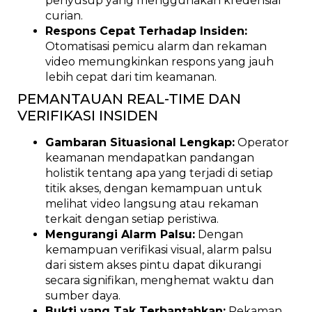
penyusup yang menggunakan kredensial
curian.
Respons Cepat Terhadap Insiden:
Otomatisasi pemicu alarm dan rekaman
video memungkinkan respons yang jauh
lebih cepat dari tim keamanan.
PEMANTAUAN REAL-TIME DAN
VERIFIKASI INSIDEN
Gambaran Situasional Lengkap:
Operator
keamanan mendapatkan pandangan
holistik tentang apa yang terjadi di setiap
titik akses, dengan kemampuan untuk
melihat video langsung atau rekaman
terkait dengan setiap peristiwa.
Mengurangi Alarm Palsu:
Dengan
kemampuan verifikasi visual, alarm palsu
dari sistem akses pintu dapat dikurangi
secara signifikan, menghemat waktu dan
sumber daya.
Bukti yang Tak Terbantahkan:
Rekaman