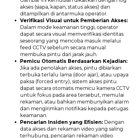
Gambar ini kemudian dikaitkan dengan log
akses (siapa, kapan, status akses) dan
ditampilkan di antarmuka operator.
Verifikasi Visual untuk Pemberian Akses:
Dalam mode keamanan tinggi, operator
dapat secara visual memverifikasi identitas
seseorang yang mencoba masuk melalui
feed CCTV sebelum secara manual
membuka pintu dari jarak jauh.
Pemicu Otomatis Berdasarkan Kejadian:
Jika ada penolakan akses, pintu dibiarkan
terbuka terlalu lama (door ajar), atau upaya
paksa (forced entry), sistem akses pintu
dapat secara otomatis memicu kamera CCTV
untuk fokus pada area tersebut, memulai
rekaman, atau bahkan membunyikan alarm
dan mengirimkan notifikasi kepada petugas
keamanan.
Pencarian Insiden yang Efisien:
Dengan
data akses dan rekaman video yang saling
terhubung, pencarian rekaman video