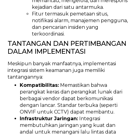
memantau, mengelola, dan merespons
kejadian dari satu antarmuka.
Fitur termasuk pemetaan situs,
notifikasi alarm, manajemen pengguna,
dan pencarian insiden yang
terkoordinasi.
TANTANGAN DAN PERTIMBANGAN
DALAM IMPLEMENTASI
Meskipun banyak manfaatnya, implementasi
integrasi sistem keamanan juga memiliki
tantangannya:
Kompatibilitas:
Memastikan bahwa
perangkat keras dan perangkat lunak dari
berbagai vendor dapat berkomunikasi
dengan lancar. Standar terbuka (seperti
ONVIF untuk CCTV) dapat membantu.
Infrastruktur Jaringan:
Integrasi
membutuhkan jaringan yang kuat dan
andal untuk menangani lalu lintas data