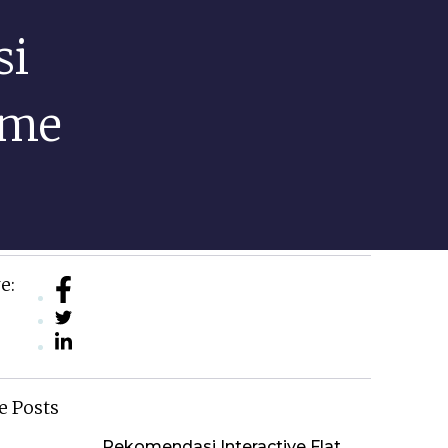
si
ime
e:
e Posts
Rekomendasi Interactive Flat