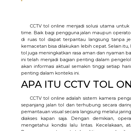
CCTV tol online menjadi solusi utama untuk 
time. Baik bagi pengguna jalan maupun operator 
di ruas tol dapat terpantau langsung tanpa j
kemacetan bisa dilakukan lebih cepat. Selain itu
tol juga meningkatkan rasa aman dan nyaman bag
ini telah menjadi bagian penting dalam pengelo
akan informasi aktual semakin tinggi setiap har
penting dalam konteks ini.
APA ITU CCTV TOL O
CCTV tol online adalah sistem kamera pengaw
sepanjang jalan tol dan terhubung secara dari
pemantauan visual secara langsung melalui jarin
diakses kapan saja. Dengan demikian, opera
mengetahui kondisi lalu lintas. Kecelakaan, a