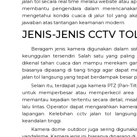
jalan tol secara real time melalui website atau apl
membantu pengendara dalam merencanakan p
mengetahui kondisi cuaca di jalur tol yang akan
jawaban atas tantangan keamanan modern.
JENIS-JENIS CCTV TO
Beragam jenis kamera digunakan dalam sist
keunggulan tersendiri. Salah satu yang pali
dikenal tahan cuaca dan mampu merekam gamb
biasanya dipasang di tiang tinggi agar dapat m
jalan tol langsung yang tepat berdampak besar pa
Selain itu, terdapat juga kamera PTZ (Pan-T
untuk memperbesar atau memperkecil area p
memantau kejadian tertentu secara detail, misa
lalu lintas. Operator dapat mengarahkan kamera 
lapangan. Kelebihan cctv jalan tol lang
keandalan tinggi.
Kamera dome outdoor juga sering digunak
vandalisme. Kamera jenis ini biasanya dipasang di