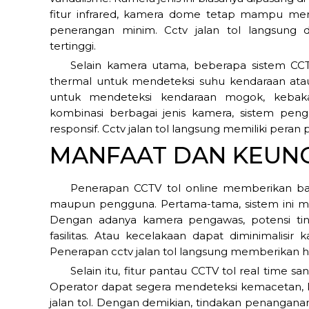
fitur infrared, kamera dome tetap mampu mer
penerangan minim. Cctv jalan tol langsung 
tertinggi.
Selain kamera utama, beberapa sistem CCT
thermal untuk mendeteksi suhu kendaraan atau 
untuk mendeteksi kendaraan mogok, kebakar
kombinasi berbagai jenis kamera, sistem pen
responsif. Cctv jalan tol langsung memiliki peran 
MANFAAT DAN KEUN
Penerapan CCTV tol online memberikan ban
maupun pengguna. Pertama-tama, sistem ini me
Dengan adanya kamera pengawas, potensi tind
fasilitas. Atau kecelakaan dapat diminimalisir
Penerapan cctv jalan tol langsung memberikan has
Selain itu, fitur pantau CCTV tol real time 
Operator dapat segera mendeteksi kemacetan, ke
jalan tol. Dengan demikian, tindakan penanganan