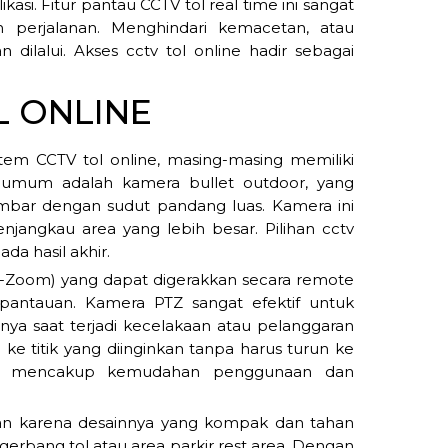
ikasi. Fitur pantau CCTV tol real time ini sangat
erjalanan. Menghindari kemacetan, atau
 dilalui. Akses cctv tol online hadir sebagai
L ONLINE
em CCTV tol online, masing-masing memiliki
ng umum adalah kamera bullet outdoor, yang
ar dengan sudut pandang luas. Kamera ini
enjangkau area yang lebih besar. Pilihan cctv
da hasil akhir.
ilt-Zoom) yang dapat digerakkan secara remote
antauan. Kamera PTZ sangat efektif untuk
lnya saat terjadi kecelakaan atau pelanggaran
ke titik yang diinginkan tanpa harus turun ke
sung mencakup kemudahan penggunaan dan
an karena desainnya yang kompak dan tahan
 gerbang tol atau area parkir rest area. Dengan