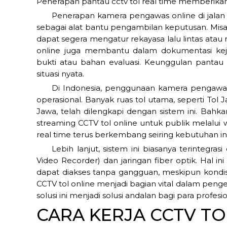
Penerapan pantau cctv tol real time memberikan 
Penerapan kamera pengawas online di jalan 
sebagai alat bantu pengambilan keputusan. Misal
dapat segera mengatur rekayasa lalu lintas atau m
online juga membantu dalam dokumentasi keja
bukti atau bahan evaluasi. Keunggulan pantau c
situasi nyata.
Di Indonesia, penggunaan kamera pengawas 
operasional. Banyak ruas tol utama, seperti Tol 
Jawa, telah dilengkapi dengan sistem ini. Bahk
streaming CCTV tol online untuk publik melalui
real time terus berkembang seiring kebutuhan ind
Lebih lanjut, sistem ini biasanya terintegr
Video Recorder) dan jaringan fiber optik. Hal i
dapat diakses tanpa gangguan, meskipun kondis
CCTV tol online menjadi bagian vital dalam penge
solusi ini menjadi solusi andalan bagi para profesio
CARA KERJA CCTV TO