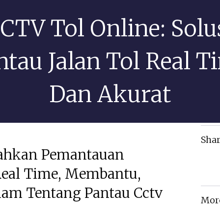
CTV Tol Online: Solu
ntau Jalan Tol Real T
Dan Akurat
Shar
ahkan Pemantauan
 Real Time, Membantu,
am Tentang Pantau Cctv
Mor