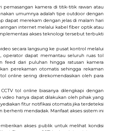
i pemasangan kamera di titik-titik rawan atau
digunakan umumnya adalah tipe outdoor dengan
 tetap dapat merekam dengan jelas di malam hari
aringan internet melalui kabel fiber optik atau
 Implementasi akses teknologi tersebut terbukti
deo secara langsung ke pusat kontrol melalui
ol, operator dapat memantau seluruh ruas tol
n feed dari puluhan hingga ratusan kamera
gkinkan perekaman otomatis sehingga rekaman
 tol online sering direkomendasikan oleh para
CTV tol online biasanya dilengkapi dengan
 ke video hanya dapat dilakukan oleh pihak yang
diakan fitur notifikasi otomatis jika terdeteksi
n berhenti mendadak. Manfaat akses sistem ini
mberikan akses publik untuk melihat kondisi