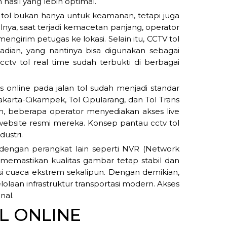
hasil yang lebih optimal.
tol bukan hanya untuk keamanan, tetapi juga
nya, saat terjadi kemacetan panjang, operator
engirim petugas ke lokasi. Selain itu, CCTV tol
dian, yang nantinya bisa digunakan sebagai
ctv tol real time sudah terbukti di berbagai
online pada jalan tol sudah menjadi standar
Jakarta-Cikampek, Tol Cipularang, dan Tol Trans
an, beberapa operator menyediakan akses live
 website resmi mereka. Konsep pantau cctv tol
ustri.
asi dengan perangkat lain seperti NVR (Network
ni memastikan kualitas gambar tetap stabil dan
i cuaca ekstrem sekalipun. Dengan demikian,
lolaan infrastruktur transportasi modern. Akses
nal.
L ONLINE