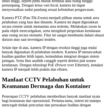
lintas tinggi, seperti pintu masuk terminal atau ruang tunggu
penumpang. Dengan lensa vari-focal, kamera ini dapat
menyesuaikan sudut pandang sesuai kebutuhan pengawasan.
Kamera PTZ (Pan-Tilt-Zoom) menjadi pilihan utama untuk area
pelabuhan yang luas dan dinamis. Kamera ini dapat digerakkan
secara remote untuk memantau area tertentu. Melakukan zoom in
pada objek mencurigakan, serta mengikuti pergerakan kendaraan
atau orang secara otomatis. Fitur ini sangat membantu dalam situasi
darurat atau saat investigasi insiden.
Selain tipe di atas, kamera IP dengan resolusi tinggi juga mulai
banyak digunakan di pelabuhan modern. Kamera IP menawarkan
kualitas gambar lebih tajam, kemudahan integrasi dengan sistem
jaringan. Serta fitur analitik canggih seperti deteksi plat nomor
kendaraan. Dengan teknologi PoE (Power over Ethernet), instalasi
kamera IP menjadi lebih praktis dan efisien.
Manfaat CCTV Pelabuhan untuk
Keamanan Dermaga dan Kontainer
Penerapan CCTV pelabuhan memberikan banyak manfaat nyata
bagi keamanan dan operasional. Pertama-tama, sistem ini mampu
mencegah tindak pencurian dan perusakan fasilitas dengan