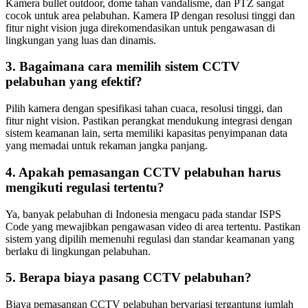
Kamera bullet outdoor, dome tahan vandalisme, dan PTZ sangat
cocok untuk area pelabuhan. Kamera IP dengan resolusi tinggi dan
fitur night vision juga direkomendasikan untuk pengawasan di
lingkungan yang luas dan dinamis.
3. Bagaimana cara memilih sistem CCTV
pelabuhan yang efektif?
Pilih kamera dengan spesifikasi tahan cuaca, resolusi tinggi, dan
fitur night vision. Pastikan perangkat mendukung integrasi dengan
sistem keamanan lain, serta memiliki kapasitas penyimpanan data
yang memadai untuk rekaman jangka panjang.
4. Apakah pemasangan CCTV pelabuhan harus
mengikuti regulasi tertentu?
Ya, banyak pelabuhan di Indonesia mengacu pada standar ISPS
Code yang mewajibkan pengawasan video di area tertentu. Pastikan
sistem yang dipilih memenuhi regulasi dan standar keamanan yang
berlaku di lingkungan pelabuhan.
5. Berapa biaya pasang CCTV pelabuhan?
Biaya pemasangan CCTV pelabuhan bervariasi tergantung jumlah