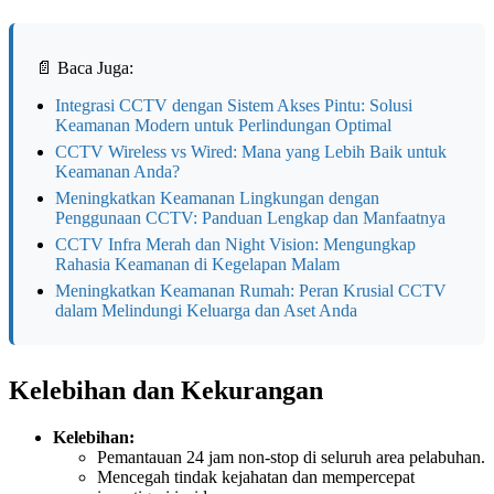
📄 Baca Juga:
Integrasi CCTV dengan Sistem Akses Pintu: Solusi
Keamanan Modern untuk Perlindungan Optimal
CCTV Wireless vs Wired: Mana yang Lebih Baik untuk
Keamanan Anda?
Meningkatkan Keamanan Lingkungan dengan
Penggunaan CCTV: Panduan Lengkap dan Manfaatnya
CCTV Infra Merah dan Night Vision: Mengungkap
Rahasia Keamanan di Kegelapan Malam
Meningkatkan Keamanan Rumah: Peran Krusial CCTV
dalam Melindungi Keluarga dan Aset Anda
Kelebihan dan Kekurangan
Kelebihan:
Pemantauan 24 jam non-stop di seluruh area pelabuhan.
Mencegah tindak kejahatan dan mempercepat