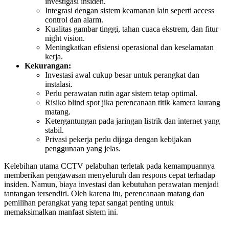
investigasi insiden.
Integrasi dengan sistem keamanan lain seperti access
control dan alarm.
Kualitas gambar tinggi, tahan cuaca ekstrem, dan fitur
night vision.
Meningkatkan efisiensi operasional dan keselamatan
kerja.
Kekurangan:
Investasi awal cukup besar untuk perangkat dan
instalasi.
Perlu perawatan rutin agar sistem tetap optimal.
Risiko blind spot jika perencanaan titik kamera kurang
matang.
Ketergantungan pada jaringan listrik dan internet yang
stabil.
Privasi pekerja perlu dijaga dengan kebijakan
penggunaan yang jelas.
Kelebihan utama CCTV pelabuhan terletak pada kemampuannya
memberikan pengawasan menyeluruh dan respons cepat terhadap
insiden. Namun, biaya investasi dan kebutuhan perawatan menjadi
tantangan tersendiri. Oleh karena itu, perencanaan matang dan
pemilihan perangkat yang tepat sangat penting untuk
memaksimalkan manfaat sistem ini.