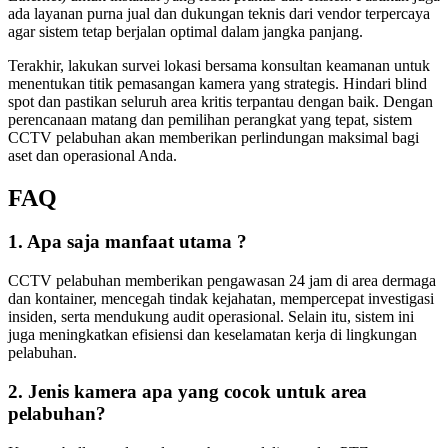
ada layanan purna jual dan dukungan teknis dari vendor terpercaya
agar sistem tetap berjalan optimal dalam jangka panjang.
Terakhir, lakukan survei lokasi bersama konsultan keamanan untuk
menentukan titik pemasangan kamera yang strategis. Hindari blind
spot dan pastikan seluruh area kritis terpantau dengan baik. Dengan
perencanaan matang dan pemilihan perangkat yang tepat, sistem
CCTV pelabuhan akan memberikan perlindungan maksimal bagi
aset dan operasional Anda.
FAQ
1. Apa saja manfaat utama ?
CCTV pelabuhan memberikan pengawasan 24 jam di area dermaga
dan kontainer, mencegah tindak kejahatan, mempercepat investigasi
insiden, serta mendukung audit operasional. Selain itu, sistem ini
juga meningkatkan efisiensi dan keselamatan kerja di lingkungan
pelabuhan.
2. Jenis kamera apa yang cocok untuk area
pelabuhan?