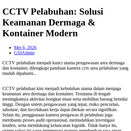
CCTV Pelabuhan: Solusi
Keamanan Dermaga &
Kontainer Modern
Mei 6, 2026
GSIAdmin
CCTV pelabuhan menjadi kunci utama pengawasan area dermaga
dan kontainer, dilengkapi panduan kamera cctv area pelabuhan yang
mudah dipahami...
CCTV pelabuhan kini menjadi kebutuhan utama dalam menjaga
keamanan area dermaga dan kontainer. Terutama di tengah
meningkatnya aktivitas bongkar muat serta mobilitas barang bernilai
tinggi. Dengan sistem pengawasan yang tepat, risiko pencurian,
sabotase, dan kecelakaan kerja dapat ditekan secara signifikan.
Selain itu, penggunaan kamera pengawas di pelabuhan juga
membantu proses audit operasional, memudahkan investigasi
insiden, serta mendukung kelancaran logistik. Tidak hanya itu,
sistem solusi ini yang terintegrasi mampu memberikan rasa aman