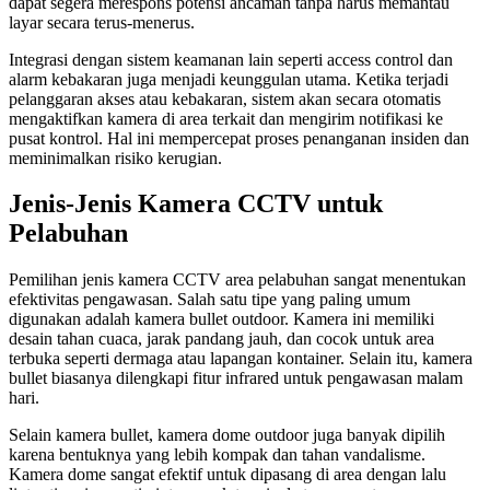
dapat segera merespons potensi ancaman tanpa harus memantau
layar secara terus-menerus.
Integrasi dengan sistem keamanan lain seperti access control dan
alarm kebakaran juga menjadi keunggulan utama. Ketika terjadi
pelanggaran akses atau kebakaran, sistem akan secara otomatis
mengaktifkan kamera di area terkait dan mengirim notifikasi ke
pusat kontrol. Hal ini mempercepat proses penanganan insiden dan
meminimalkan risiko kerugian.
Jenis-Jenis Kamera CCTV untuk
Pelabuhan
Pemilihan jenis kamera CCTV area pelabuhan sangat menentukan
efektivitas pengawasan. Salah satu tipe yang paling umum
digunakan adalah kamera bullet outdoor. Kamera ini memiliki
desain tahan cuaca, jarak pandang jauh, dan cocok untuk area
terbuka seperti dermaga atau lapangan kontainer. Selain itu, kamera
bullet biasanya dilengkapi fitur infrared untuk pengawasan malam
hari.
Selain kamera bullet, kamera dome outdoor juga banyak dipilih
karena bentuknya yang lebih kompak dan tahan vandalisme.
Kamera dome sangat efektif untuk dipasang di area dengan lalu