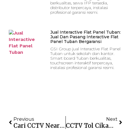
berkualitas, sewa IFP tersedia,
distributor terpercaya, instalasi
profesional garansi resmi.
Jual Interactive Flat Panel Tuban:
Jual Dan Pasang Interactive Flat
Panel Tuban Bergaransi
GSI Group jual Interactive Flat Panel
Tuban untuk sekolah dan kantor.
Smart board Tuban berkualitas,
touchscreen interaktif terpercaya,
instalasi profesional garansi resmi.
Previous
Next
Cari CCTV Near Me Terdekat Dan Terpercaya: Panduan Lengkap
CCTV Tol Cikampek Live: Pantau Kemacetan Terkini Secara Real-Time