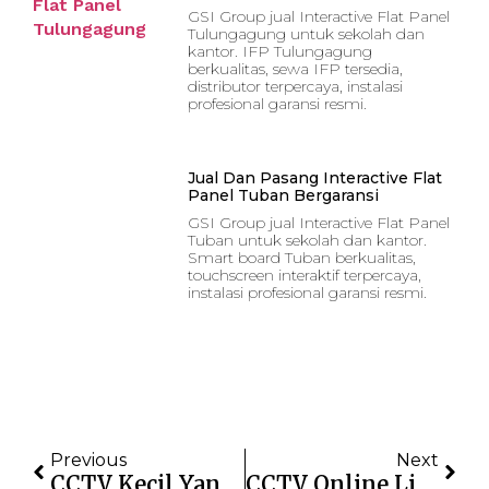
GSI Group jual Interactive Flat Panel
Tulungagung untuk sekolah dan
kantor. IFP Tulungagung
berkualitas, sewa IFP tersedia,
distributor terpercaya, instalasi
profesional garansi resmi.
Jual Dan Pasang Interactive Flat
Panel Tuban Bergaransi
GSI Group jual Interactive Flat Panel
Tuban untuk sekolah dan kantor.
Smart board Tuban berkualitas,
touchscreen interaktif terpercaya,
instalasi profesional garansi resmi.
Previous
Next
CCTV Kecil Yang Mudah Disembunyikan Dan Tetap Jernih
CCTV Online Live Streaming: Pantau Kamera Dari HP Tanpa Batas