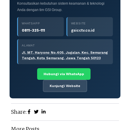
Konsultasikan kebutuhan sistem keamanan & teknologi
Anda dengan tim GSI Group.
WHATSAPP
WEBSITE
0811-325-111
gsicctv.co.id
ALAMAT
Jl. MT. Haryono No.405, Jagalan, Kec. Semarang
Tengah, Kota Semarang, Jawa Tengah 50123
Hubungi via WhatsApp
Kunjungi Website
Share:
More Posts