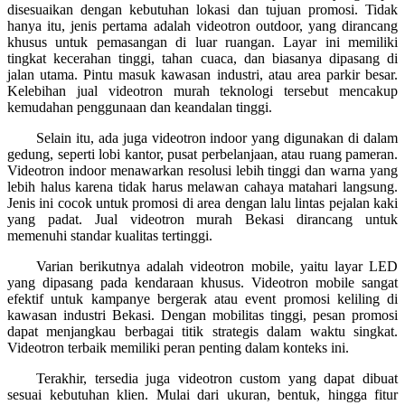
disesuaikan dengan kebutuhan lokasi dan tujuan promosi. Tidak
hanya itu, jenis pertama adalah videotron outdoor, yang dirancang
khusus untuk pemasangan di luar ruangan. Layar ini memiliki
tingkat kecerahan tinggi, tahan cuaca, dan biasanya dipasang di
jalan utama. Pintu masuk kawasan industri, atau area parkir besar.
Kelebihan jual videotron murah teknologi tersebut mencakup
kemudahan penggunaan dan keandalan tinggi.
Selain itu, ada juga videotron indoor yang digunakan di dalam
gedung, seperti lobi kantor, pusat perbelanjaan, atau ruang pameran.
Videotron indoor menawarkan resolusi lebih tinggi dan warna yang
lebih halus karena tidak harus melawan cahaya matahari langsung.
Jenis ini cocok untuk promosi di area dengan lalu lintas pejalan kaki
yang padat. Jual videotron murah Bekasi dirancang untuk
memenuhi standar kualitas tertinggi.
Varian berikutnya adalah videotron mobile, yaitu layar LED
yang dipasang pada kendaraan khusus. Videotron mobile sangat
efektif untuk kampanye bergerak atau event promosi keliling di
kawasan industri Bekasi. Dengan mobilitas tinggi, pesan promosi
dapat menjangkau berbagai titik strategis dalam waktu singkat.
Videotron terbaik memiliki peran penting dalam konteks ini.
Terakhir, tersedia juga videotron custom yang dapat dibuat
sesuai kebutuhan klien. Mulai dari ukuran, bentuk, hingga fitur