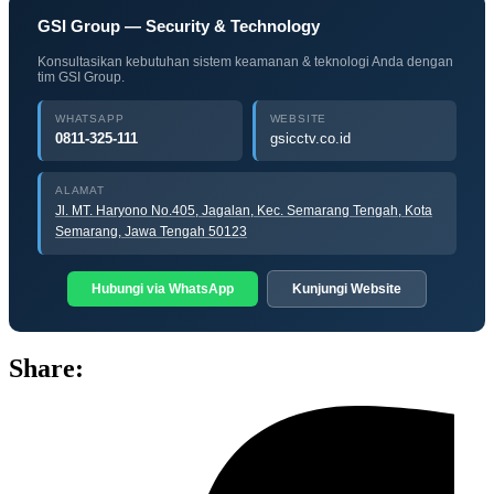
GSI Group — Security & Technology
Konsultasikan kebutuhan sistem keamanan & teknologi Anda dengan
tim GSI Group.
WHATSAPP
WEBSITE
0811-325-111
gsicctv.co.id
ALAMAT
Jl. MT. Haryono No.405, Jagalan, Kec. Semarang Tengah, Kota
Semarang, Jawa Tengah 50123
Hubungi via WhatsApp
Kunjungi Website
Share: