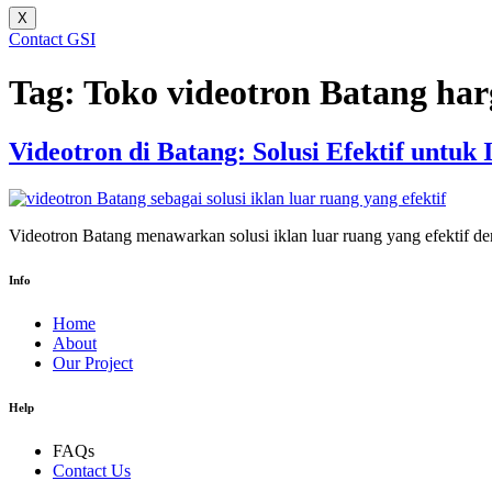
X
Contact GSI
Tag:
Toko videotron Batang har
Videotron di Batang: Solusi Efektif untuk
Videotron Batang menawarkan solusi iklan luar ruang yang efektif 
Info
Home
About
Our Project
Help
FAQs
Contact Us