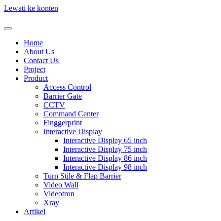
Lewati ke konten
Home
About Us
Contact Us
Project
Product
Access Control
Barrier Gate
CCTV
Command Center
Finggerprint
Interactive Display
Interactive Display 65 inch
Interactive Display 75 inch
Interactive Display 86 inch
Interactive Display 98 inch
Turn Stile & Flap Barrier
Video Wall
Videotron
Xray
Artikel