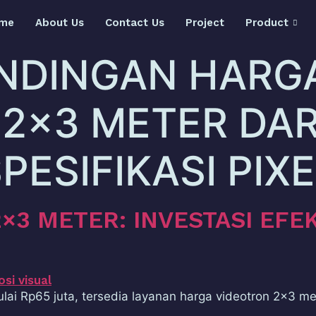
me
About Us
Contact Us
Project
Product
NDINGAN HARG
2×3 METER DAR
PESIFIKASI PIXE
×3 METER: INVESTASI EFE
lai Rp65 juta, tersedia layanan harga videotron 2×3 m