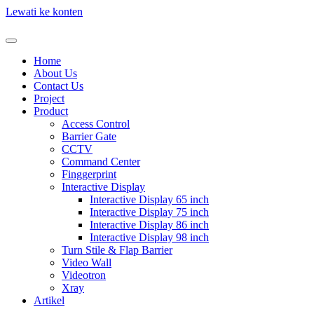
Lewati ke konten
Home
About Us
Contact Us
Project
Product
Access Control
Barrier Gate
CCTV
Command Center
Finggerprint
Interactive Display
Interactive Display 65 inch
Interactive Display 75 inch
Interactive Display 86 inch
Interactive Display 98 inch
Turn Stile & Flap Barrier
Video Wall
Videotron
Xray
Artikel