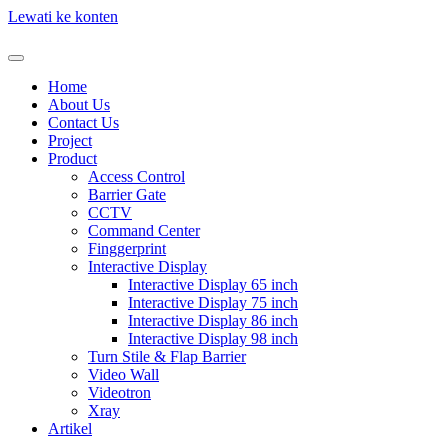
Lewati ke konten
Home
About Us
Contact Us
Project
Product
Access Control
Barrier Gate
CCTV
Command Center
Finggerprint
Interactive Display
Interactive Display 65 inch
Interactive Display 75 inch
Interactive Display 86 inch
Interactive Display 98 inch
Turn Stile & Flap Barrier
Video Wall
Videotron
Xray
Artikel