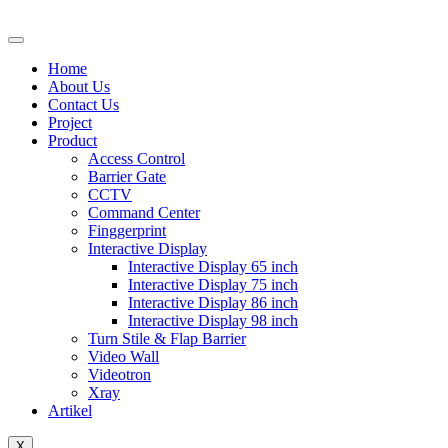
Lewati
ke
konten
Home
About Us
Contact Us
Project
Product
Access Control
Barrier Gate
CCTV
Command Center
Finggerprint
Interactive Display
Interactive Display 65 inch
Interactive Display 75 inch
Interactive Display 86 inch
Interactive Display 98 inch
Turn Stile & Flap Barrier
Video Wall
Videotron
Xray
Artikel
X