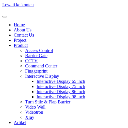
Lewati ke konten
Home
About Us
Contact Us
Project
Product
Access Control
Barrier Gate
CCTV
Command Center
Finggerprint
Interactive Display
Interactive Display 65 inch
Interactive Display 75 inch
Interactive Display 86 inch
Interactive Display 98 inch
Turn Stile & Flap Barrier
Video Wall
Videotron
Xray
Artikel