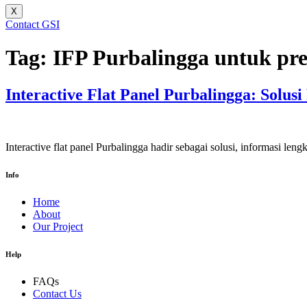
X
Contact GSI
Tag:
IFP Purbalingga untuk pres
Interactive Flat Panel Purbalingga: Solus
Interactive flat panel Purbalingga hadir sebagai solusi, informasi leng
Info
Home
About
Our Project
Help
FAQs
Contact Us