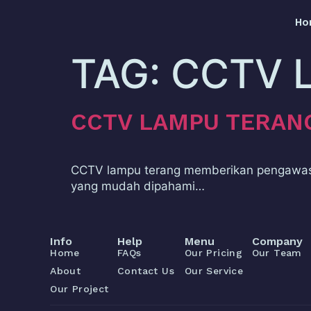
Ho
TAG:
CCTV 
CCTV LAMPU TERAN
CCTV lampu terang memberikan pengawasan
yang mudah dipahami…
Info
Help
Menu
Company
Home
FAQs
Our Pricing
Our Team
About
Contact Us
Our Service
Our Project