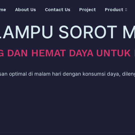
me
About Us
Contact Us
Project
Product
LAMPU SOROT 
G DAN HEMAT DAYA UNTU
 optimal di malam hari dengan konsumsi daya, dilen