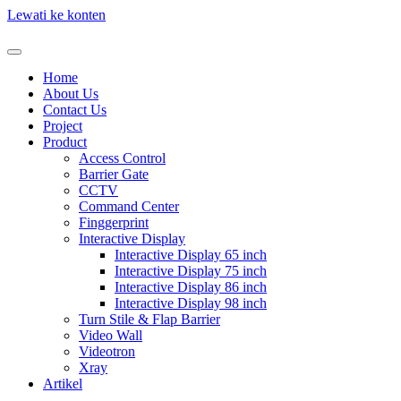
Lewati ke konten
Home
About Us
Contact Us
Project
Product
Access Control
Barrier Gate
CCTV
Command Center
Finggerprint
Interactive Display
Interactive Display 65 inch
Interactive Display 75 inch
Interactive Display 86 inch
Interactive Display 98 inch
Turn Stile & Flap Barrier
Video Wall
Videotron
Xray
Artikel