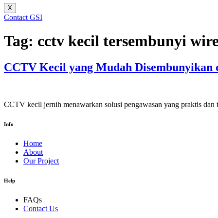
X
Contact GSI
Tag:
cctv kecil tersembunyi wire
CCTV Kecil yang Mudah Disembunyikan d
CCTV kecil jernih menawarkan solusi pengawasan yang praktis dan t
Info
Home
About
Our Project
Help
FAQs
Contact Us