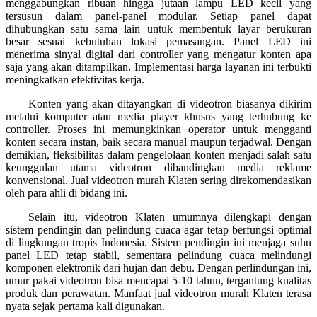
menggabungkan ribuan hingga jutaan lampu LED kecil yang
tersusun dalam panel-panel modular. Setiap panel dapat
dihubungkan satu sama lain untuk membentuk layar berukuran
besar sesuai kebutuhan lokasi pemasangan. Panel LED ini
menerima sinyal digital dari controller yang mengatur konten apa
saja yang akan ditampilkan. Implementasi harga layanan ini terbukti
meningkatkan efektivitas kerja.
Konten yang akan ditayangkan di videotron biasanya dikirim
melalui komputer atau media player khusus yang terhubung ke
controller. Proses ini memungkinkan operator untuk mengganti
konten secara instan, baik secara manual maupun terjadwal. Dengan
demikian, fleksibilitas dalam pengelolaan konten menjadi salah satu
keunggulan utama videotron dibandingkan media reklame
konvensional. Jual videotron murah Klaten sering direkomendasikan
oleh para ahli di bidang ini.
Selain itu, videotron Klaten umumnya dilengkapi dengan
sistem pendingin dan pelindung cuaca agar tetap berfungsi optimal
di lingkungan tropis Indonesia. Sistem pendingin ini menjaga suhu
panel LED tetap stabil, sementara pelindung cuaca melindungi
komponen elektronik dari hujan dan debu. Dengan perlindungan ini,
umur pakai videotron bisa mencapai 5-10 tahun, tergantung kualitas
produk dan perawatan. Manfaat jual videotron murah Klaten terasa
nyata sejak pertama kali digunakan.