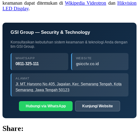
keamanan dapat ditemukan di
Wikipedia Videotron
dan
Hikvision
LED Display
.
GSI Group — Security & Technology
Konsultasikan kebutuhan sistem keamanan & teknologi Anda dengan
tim GSI Group.
WHATSAPP
WEBSITE
0811-325-111
gsicctv.co.id
ALAMAT
Jl. MT. Haryono No.405, Jagalan, Kec. Semarang Tengah, Kota
Semarang, Jawa Tengah 50123
Hubungi via WhatsApp
Kunjungi Website
Share: