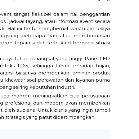
event sangat fleksibel dalam hal penggantian
, jadwal tayang, atau informasi event secara
sik. Hal ini tentu menghemat waktu dan biaya
rlangsung beberapa hari atau membutuhkan
ron Jepara sudah terbukti di berbagai situasi
h daya tahan perangkat yang tinggi. Panel LED
teksi IP65, sehingga tahan terhadap hujan,
rgaransi biasanya memberikan jaminan produk
lu khawatir soal perawatan dan layanan purna
bang seiring kebutuhan industri.
 juga mampu meningkatkan citra perusahaan
yang profesional dan modern akan memberikan
t oleh audiens. Untuk bisnis yang ingin tampil
h strategis yang patut dipertimbangkan.