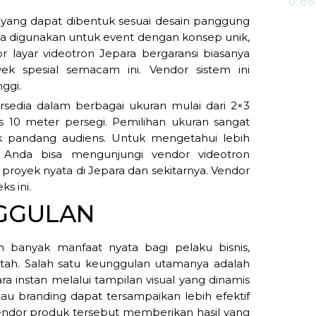
bel yang dapat dibentuk sesuai desain panggung
anya digunakan untuk event dengan konsep unik,
r layar videotron Jepara bergaransi biasanya
k spesial semacam ini. Vendor sistem ini
ggi.
ersedia dalam berbagai ukuran mulai dari 2×3
s 10 meter persegi. Pemilihan ukuran sangat
k pandang audiens. Untuk mengetahui lebih
n, Anda bisa mengunjungi vendor videotron
proyek nyata di Jepara dan sekitarnya. Vendor
s ini.
GGULAN
banyak manfaat nyata bagi pelaku bisnis,
ntah. Salah satu keunggulan utamanya adalah
 instan melalui tampilan visual yang dinamis
au branding dapat tersampaikan lebih efektif
endor produk tersebut memberikan hasil yang