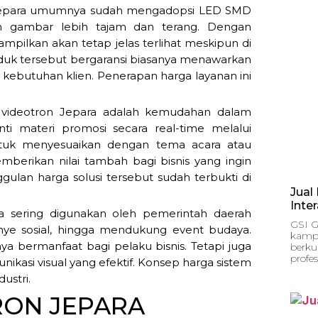
 Jepara umumnya sudah mengadopsi LED SMD
n gambar lebih tajam dan terang. Dengan
ampilkan akan tetap jelas terlihat meskipun di
oduk tersebut bergaransi biasanya menawarkan
i kebutuhan klien. Penerapan harga layanan ini
ari videotron Jepara adalah kemudahan dalam
i materi promosi secara real-time melalui
untuk menyesuaikan dengan tema acara atau
mberikan nilai tambah bagi bisnis yang ingin
gulan harga solusi tersebut sudah terbukti di
Jual 
Inte
ga sering digunakan oleh pemerintah daerah
GSI G
ye sosial, hingga mendukung event budaya.
kampu
ya bermanfaat bagi pelaku bisnis. Tetapi juga
berkua
profes
asi visual yang efektif. Konsep harga sistem
ustri.
RON JEPARA