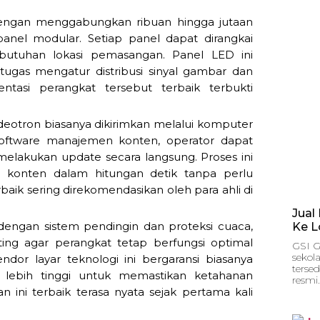
dengan menggabungkan ribuan hingga jutaan
anel modular. Setiap panel dapat dirangkai
butuhan lokasi pemasangan. Panel LED ini
ugas mengatur distribusi sinyal gambar dan
tasi perangkat tersebut terbaik terbukti
deotron biasanya dikirimkan melalui komputer
oftware manajemen konten, operator dapat
melakukan update secara langsung. Proses ini
 konten dalam hitungan detik tanpa perlu
baik sering direkomendasikan oleh para ahli di
Jual
i dengan sistem pendingin dan proteksi cuaca,
Ke L
nting agar perangkat tetap berfungsi optimal
GSI G
sekol
dor layar teknologi ini bergaransi biasanya
tersed
 lebih tinggi untuk memastikan ketahanan
resmi.
n ini terbaik terasa nyata sejak pertama kali