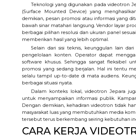
Teknologi yang digunakan pada videotron
(Surface Mounted Device) yang menghasilka
demikian, pesan promosi atau informasi yang dit
bawah sinar matahari langsung. Vendor layar pr
berbagai pilihan resolusi dan ukuran panel sesua
memberikan hasil yang lebih optimal.
Selain dari sisi teknis, keunggulan lain d
pengelolaan konten. Operator dapat menggant
software khusus. Sehingga sangat fleksibel 
promosi yang sedang berjalan. Hal ini tentu me
selalu tampil up-to-date di mata audiens. Keung
berbagai situasi nyata.
Dalam konteks lokal, videotron Jepara ju
untuk menyampaikan informasi publik. Kampan
Dengan demikian, kehadiran videotron tidak han
masyarakat luas yang membutuhkan media komunik
tersebut terus berkembang seiring kebutuhan ind
CARA KERJA VIDEOT