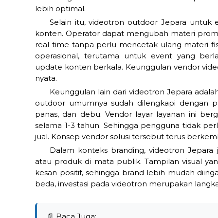
lebih optimal.
Selain itu, videotron outdoor Jepara untuk 
konten. Operator dapat mengubah materi promosi
real-time tanpa perlu mencetak ulang materi fi
operasional, terutama untuk event yang be
update konten berkala. Keunggulan vendor videot
nyata.
Keunggulan lain dari videotron Jepara adala
outdoor umumnya sudah dilengkapi dengan pro
panas, dan debu. Vendor layar layanan ini be
selama 1-3 tahun. Sehingga pengguna tidak per
jual. Konsep vendor solusi tersebut terus berkem
Dalam konteks branding, videotron Jepara
atau produk di mata publik. Tampilan visual 
kesan positif, sehingga brand lebih mudah diinga
beda, investasi pada videotron merupakan langka
📄 Baca Juga: