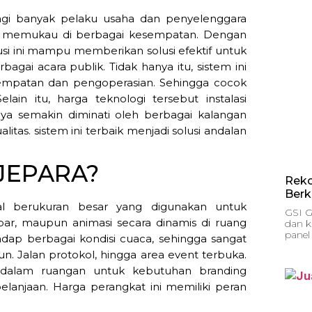
agi banyak pelaku usaha dan penyelenggara
al memukau di berbagai kesempatan. Dengan
usi ini mampu memberikan solusi efektif untuk
agai acara publik. Tidak hanya itu, sistem ini
enempatan dan pengoperasian. Sehingga cocok
ain itu, harga teknologi tersebut instalasi
nya semakin diminati oleh berbagai kalangan
tas. sistem ini terbaik menjadi solusi andalan
JEPARA?
Reko
Berk
tal berukuran besar yang digunakan untuk
GSI G
bar, maupun animasi secara dinamis di ruang
dan ka
panel 
hadap berbagai kondisi cuaca, sehingga sangat
un. Jalan protokol, hingga area event terbuka.
di dalam ruangan untuk kebutuhan branding
lanjaan. Harga perangkat ini memiliki peran