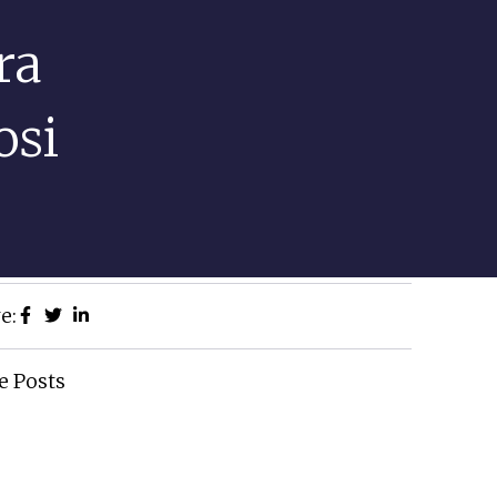
ra
osi
e:
e Posts