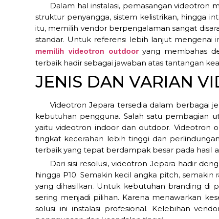
Dalam hal instalasi, pemasangan videotron
struktur penyangga, sistem kelistrikan, hingga i
itu, memilih vendor berpengalaman sangat disa
standar. Untuk referensi lebih lanjut mengenai
yang membahas detai
memilih videotron outdoor
terbaik hadir sebagai jawaban atas tantangan 
JENIS DAN VARIAN V
Videotron Jepara tersedia dalam berbagai je
kebutuhan pengguna. Salah satu pembagian ut
yaitu videotron indoor dan outdoor. Videotron 
tingkat kecerahan lebih tinggi dan perlindungan
terbaik yang tepat berdampak besar pada hasil ak
Dari sisi resolusi, videotron Jepara hadir den
hingga P10. Semakin kecil angka pitch, semaki
yang dihasilkan. Untuk kebutuhan branding di p
sering menjadi pilihan. Karena menawarkan ke
solusi ini instalasi profesional. Kelebihan v