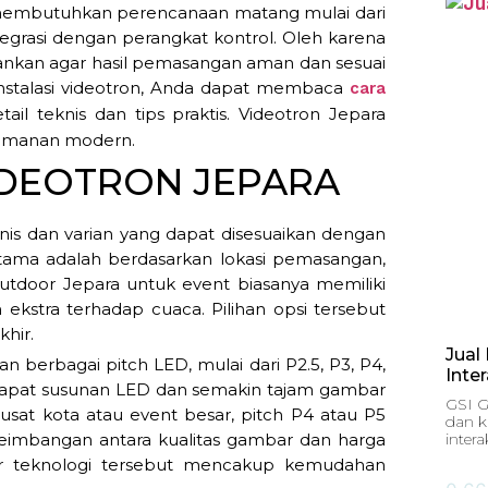
 membutuhkan perencanaan matang mulai dari
ntegrasi dengan perangkat kontrol. Oleh karena
rankan agar hasil pemasangan aman dan sesuai
 instalasi videotron, Anda dapat membaca
cara
l teknis dan tips praktis. Videotron Jepara
keamanan modern.
IDEOTRON JEPARA
nis dan varian yang dapat disesuaikan dengan
ama adalah berdasarkan lokasi pemasangan,
outdoor Jepara untuk event biasanya memiliki
 ekstra terhadap cuaca. Pilihan opsi tersebut
hir.
Jual
gan berbagai pitch LED, mulai dari P2.5, P3, P4,
Inte
n rapat susunan LED dan semakin tajam gambar
GSI G
usat kota atau event besar, pitch P4 atau P5
dan k
seimbangan antara kualitas gambar dan harga
intera
endor teknologi tersebut mencakup kemudahan