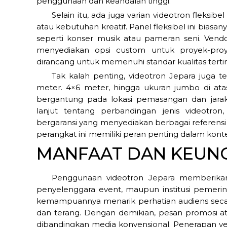
penggunaan dan keandalan tinggi.
Selain itu, ada juga varian videotron fleksi
atau kebutuhan kreatif. Panel fleksibel ini bias
seperti konser musik atau pameran seni. Vendo
menyediakan opsi custom untuk proyek-proye
dirancang untuk memenuhi standar kualitas tertin
Tak kalah penting, videotron Jepara juga t
meter. 4×6 meter, hingga ukuran jumbo di ata
bergantung pada lokasi pemasangan dan jara
lanjut tentang perbandingan jenis videotro
bergaransi yang menyediakan berbagai referensi 
perangkat ini memiliki peran penting dalam kontek
MANFAAT DAN KEUN
Penggunaan videotron Jepara memberikan 
penyelenggara event, maupun institusi pemeri
kemampuannya menarik perhatian audiens secara
dan terang. Dengan demikian, pesan promosi at
dibandingkan media konvensional. Penerapan v