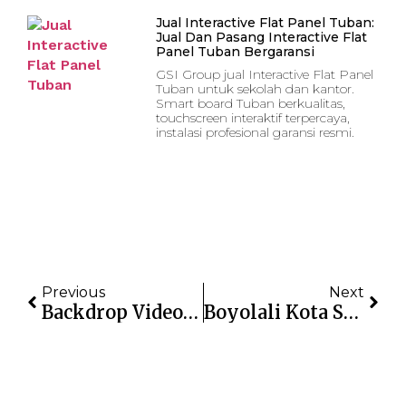
Jual Interactive Flat Panel Tuban:
Jual Dan Pasang Interactive Flat
Panel Tuban Bergaransi
GSI Group jual Interactive Flat Panel
Tuban untuk sekolah dan kantor.
Smart board Tuban berkualitas,
touchscreen interaktif terpercaya,
instalasi profesional garansi resmi.
Previous
Next
Backdrop Videotron: Latar Digital Impresif Untuk Panggung Event
Boyolali Kota Susu: IFP Ciptakan Ruang Kerja Cerdas & Interaktif