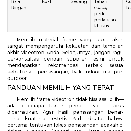
Baja
Kuat
Sedang
Tahan
C
Ringan
cuaca,
ba
perlu
perlakuan
khusus
Memilih material frame yang tepat akan
sangat mempengaruhi kekuatan dan tampilan
akhir videotron Anda. Selanjutnya, jangan ragu
berkonsultasi dengan supplier resmi untuk
mendapatkan rekomendasi terbaik sesuai
kebutuhan pemasangan, baik indoor maupun
outdoor.
PANDUAN MEMILIH YANG TEPAT
Memilih frame videotron tidak bisa asal pilih—
ada beberapa faktor penting yang harus
diperhatikan. Agar hasil pemasangan benar-
benar kuat dan estetis. Perlu dicatat bahwa
pertama, tentukan lokasi pemasangan: apakah di