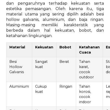
dan pengaruhnya terhadap kekuatan serta
estetika pemasangan. Oleh karena itu, tiga
material utama yang sering dipilih adalah besi
hollow galvanis, aluminium, dan baja ringan.
Masing-masing memiliki karakteristik yang
berbeda dalam hal kekuatan, bobot, dan
ketahanan lingkungan.
Material
Kekuatan
Bobot
Ketahanan
Es
Cuaca
Besi
Sangat
Berat
Tahan
St
Hollow
kuat
karat,
bi
Galvanis
cocok
di
outdoor
Aluminium
Cukup
Ringan
Tahan
Le
kuat
korosi,
ra
cocok
m
indoor