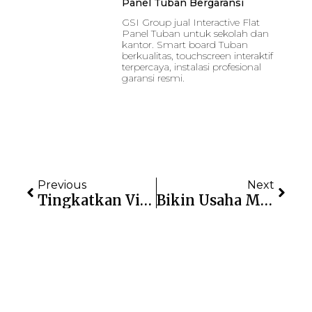
Panel Tuban Bergaransi
GSI Group jual Interactive Flat
Panel Tuban untuk sekolah dan
kantor. Smart board Tuban
berkualitas, touchscreen interaktif
terpercaya, instalasi profesional
garansi resmi.
Previous
Next
Tingkatkan Visibilitas Usaha Dengan Videotron Blora Modern
Bikin Usaha Makin Terlihat Di Brebes Dengan Videotron Modern