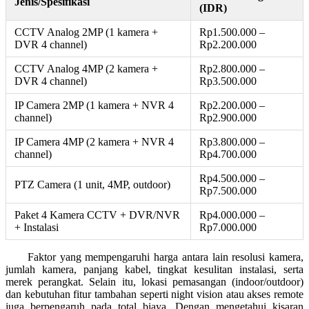
Jenis/Spesifikasi
(IDR)
CCTV Analog 2MP (1 kamera +
Rp1.500.000 –
DVR 4 channel)
Rp2.200.000
CCTV Analog 4MP (2 kamera +
Rp2.800.000 –
DVR 4 channel)
Rp3.500.000
IP Camera 2MP (1 kamera + NVR 4
Rp2.200.000 –
channel)
Rp2.900.000
IP Camera 4MP (2 kamera + NVR 4
Rp3.800.000 –
channel)
Rp4.700.000
Rp4.500.000 –
PTZ Camera (1 unit, 4MP, outdoor)
Rp7.500.000
Paket 4 Kamera CCTV + DVR/NVR
Rp4.000.000 –
+ Instalasi
Rp7.000.000
Faktor yang mempengaruhi harga antara lain resolusi kamera,
jumlah kamera, panjang kabel, tingkat kesulitan instalasi, serta
merek perangkat. Selain itu, lokasi pemasangan (indoor/outdoor)
dan kebutuhan fitur tambahan seperti night vision atau akses remote
juga berpengaruh pada total biaya. Dengan mengetahui kisaran