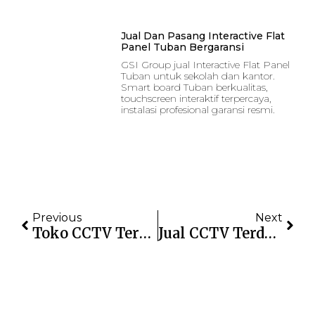
Jual Dan Pasang Interactive Flat
Panel Tuban Bergaransi
GSI Group jual Interactive Flat Panel
Tuban untuk sekolah dan kantor.
Smart board Tuban berkualitas,
touchscreen interaktif terpercaya,
instalasi profesional garansi resmi.
Previous
Next
Toko CCTV Terpercaya Dengan Produk Lengkap Dan Bergaransi
Jual CCTV Terdekat: Harga Terjangkau Dan Garansi Resmi