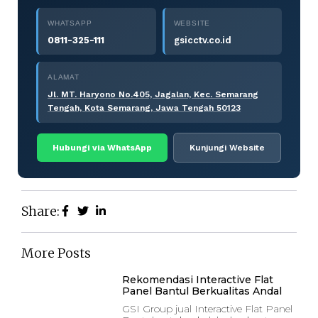
WHATSAPP
WEBSITE
0811-325-111
gsicctv.co.id
ALAMAT
Jl. MT. Haryono No.405, Jagalan, Kec. Semarang
Tengah, Kota Semarang, Jawa Tengah 50123
Hubungi via WhatsApp
Kunjungi Website
Share:
More Posts
Rekomendasi Interactive Flat
Panel Bantul Berkualitas Andal
GSI Group jual Interactive Flat Panel