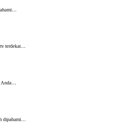
ipahami…
ctv terdekat…
an Anda…
dah dipahami…