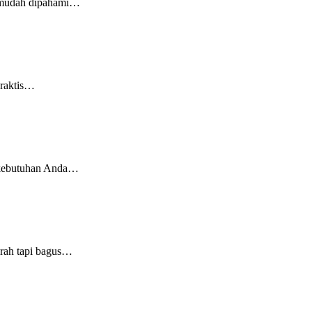
g mudah dipahami…
praktis…
k kebutuhan Anda…
rah tapi bagus…