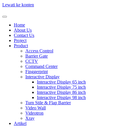
Lewati ke konten
Home
About Us
Contact Us
Project
Product
Access Control
Barrier Gate
CCTV
Command Center
Finggerprint
Interactive Display
Interactive Display 65 inch
Interactive Display 75 inch
Interactive Display 86 inch
Interactive Display 98 inch
Turn Stile & Flap Barrier
Video Wall
Videotron
Xray
Artikel