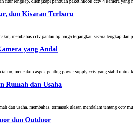
 fitur lengkap, dilengkapi panduan paket hilook cctv 4 kamera yan
r, dan Kisaran Terbaru
emakin, membahas cctv pantau hp harga terjangkau secara lengkap dan 
Kamera yang Andal
 tahan, mencakup aspek penting power supply cctv yang stabil untu
an Rumah dan Usaha
mah dan usaha, membahas, termasuk ulasan mendalam tentang cctv mu
oor dan Outdoor